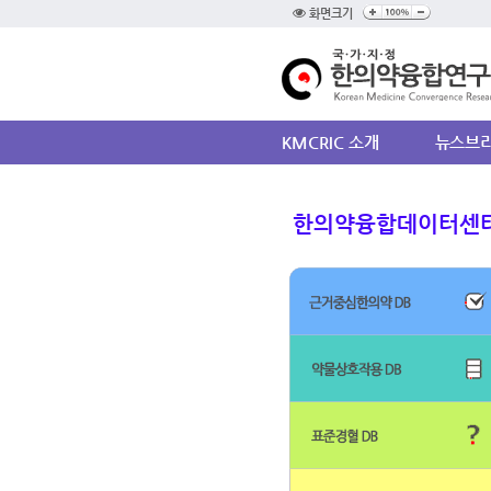
화면크기
KMCRIC 소개
뉴스브
한의약융합데이터센