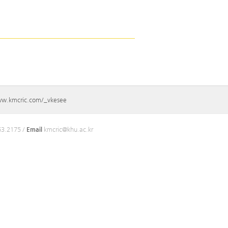
ww.kmcric.com/_vkesee
3.2175 /
Email
kmcric@khu.ac.kr