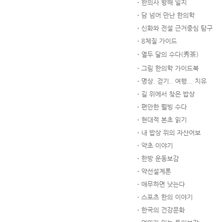
한의사 항해 일지
담 넘어 만난 한의학
신화와 전설 근거중심 탐구
8체질 가이드
열두 달의 수다(秀茶)
그림 한의학 가이드북
명상. 걷기.. 여행... 치유
길 위에서 찾은 밥상
편안한 웰빙 수다
현대적 본초 읽기
내 밥상 위의 자산어보
약초 이야기
한방 운동보감
약선설계론
애무하면 낫는다
스포츠 한의 이야기
한국의 건강문화