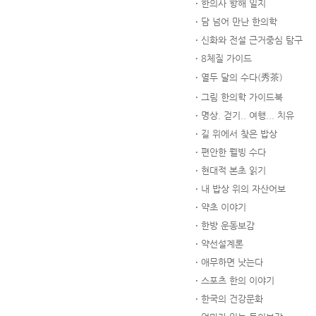
한의사 항해 일지
담 넘어 만난 한의학
신화와 전설 근거중심 탐구
8체질 가이드
열두 달의 수다(秀茶)
그림 한의학 가이드북
명상. 걷기.. 여행... 치유
길 위에서 찾은 밥상
편안한 웰빙 수다
현대적 본초 읽기
내 밥상 위의 자산어보
약초 이야기
한방 운동보감
약선설계론
애무하면 낫는다
스포츠 한의 이야기
한국의 건강문화