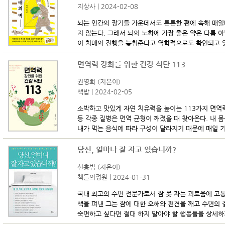
지상사 | 2024-02-08
뇌는 인간의 장기들 가운데서도 튼튼한 편에 속해 매일
지 않는다. 그래서 뇌의 노화에 가장 좋은 약은 다름 아닌
이 치매의 진행을 늦춰준다고 역학적으로도 확인되고 있다
면역력 강화를 위한 건강 식단 113
권영희 (지은이)
책밥 | 2024-02-05
소박하고 맛있게 자연 치유력을 높이는 113가지 면역력 
등 각종 질병은 면역 균형이 깨졌을 때 찾아온다. 내 
내가 먹는 음식에 따라 구성이 달라지기 때문에 매일 기운
당신, 얼마나 잘 자고 있습니까?
신홍범 (지은이)
책들의정원 | 2024-01-31
국내 최고의 수면 전문가로서 잠 못 자는 괴로움에 고
책을 펴낸 그는 잠에 대한 오해와 편견을 깨고 수면의 
숙면하고 싶다면 절대 하지 말아야 할 행동들을 상세하