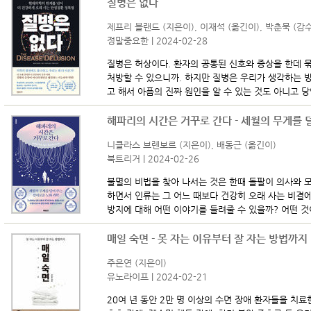
질병은 없다
제프리 블랜드 (지은이), 이재석 (옮긴이), 박춘묵 (감수
정말중요한 | 2024-02-28
질병은 허상이다. 환자의 공통된 신호와 증상을 한데 묶
처방할 수 있으니까. 하지만 질병은 우리가 생각하는 
고 해서 아픔의 진짜 원인을 알 수 있는 것도 아니고 당
해파리의 시간은 거꾸로 간다 - 세월의 무게를 
니클라스 브렌보르 (지은이), 배동근 (옮긴이)
북트리거 | 2024-02-26
불멸의 비법을 찾아 나서는 것은 한때 돌팔이 의사와 
하면서 인류는 그 어느 때보다 건강히 오래 사는 비결에
방지에 대해 어떤 이야기를 들려줄 수 있을까? 어떤 것이
매일 숙면 - 못 자는 이유부터 잘 자는 방법까지
주은연 (지은이)
유노라이프 | 2024-02-21
20여 년 동안 2만 명 이상의 수면 장애 환자들을 치료