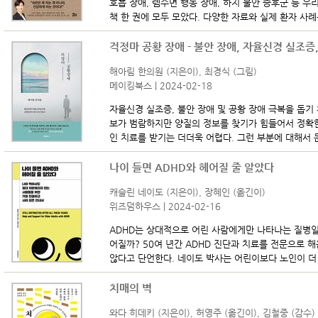
호흡 장애, 렘수면 행동 장애, 하지 불안 증후군 등 
책 한 권에 모두 모았다. 다양한 자료와 실제 환자 사례를
걱정마 공황 장애 - 불안 장애, 자율신경 실조증
해아림 한의원 (지은이), 최경식 (그림)
메이킹북스 | 2024-02-18
자율신경 실조증, 불안 장애 및 공황 장애 극복을 돕기
보가 범람하지만 양질의 정보를 찾기가 힘들어서 정확한
인 치료를 받기는 더더욱 어렵다. 그런 부분에 대해서 문
나이 들면 ADHD와 헤어질 줄 알았다
캐슬린 네이도 (지은이), 장혜인 (옮긴이)
위즈덤하우스 | 2024-02-16
ADHD는 상대적으로 어린 사람에게만 나타나는 질병일
어질까? 50여 년간 ADHD 진단과 치료를 전문으로 
않다고 단언한다. 네이도 박사는 어린이보다 노인이 더 
치매의 벽
와다 히데키 (지은이), 허영주 (옮긴이), 김철중 (감수)